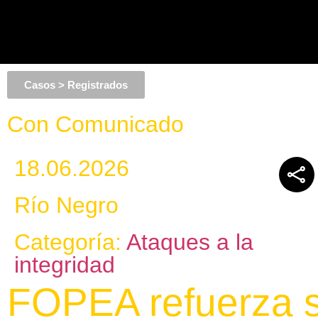
Casos > Registrados
Con Comunicado
18.06.2026
Río Negro
Categoría:
Ataques a la
integridad
FOPEA refuerza s