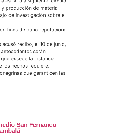
les. Al día siguiente, circuló
n y producción de material
bajo de investigación sobre el
con fines de daño reputacional
acusó recibo, el 10 de junio,
s antecedentes serán
 que excede la instancia
e los hechos requiere.
ionegrinas que garanticen las
 medio San Fernando
iambalá