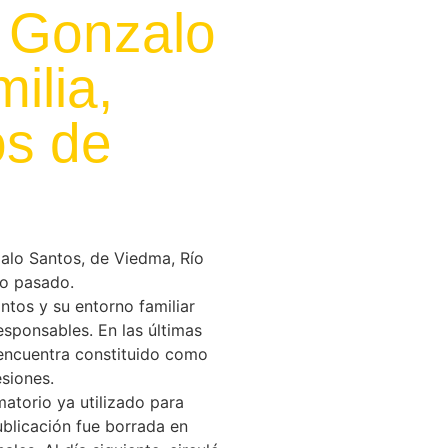
a Gonzalo
ilia,
os de
zalo Santos, de Viedma, Río
yo pasado.
tos y su entorno familiar
esponsables. En las últimas
e encuentra constituido como
siones.
atorio ya utilizado para
ublicación fue borrada en