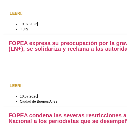
LEER
19.07.2026
Jujuy
FOPEA expresa su preocupación por la grave
(LN+), se solidariza y reclama a las autori
LEER
10.07.2026
Ciudad de Buenos Aires
FOPEA condena las severas restricciones a 
Nacional a los periodistas que se desempe