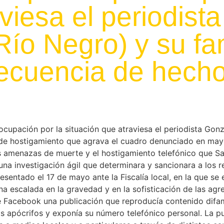
aviesa el periodist
ío Negro) y su fam
ecuencia de hech
cupación por la situación que atraviesa el periodista Gon
s de hostigamiento que agrava el cuadro denunciado en ma
amenazas de muerte y el hostigamiento telefónico que San
na investigación ágil que determinara y sancionara a los r
resentado el 17 de mayo ante la Fiscalía local, en la que s
 escalada en la gravedad y en la sofisticación de las agre
e Facebook una publicación que reproducía contenido difam
ats apócrifos y exponía su número telefónico personal. La p