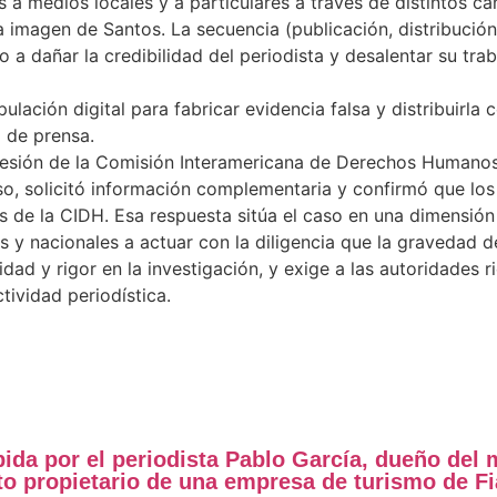
a medios locales y a particulares a través de distintos cana
la imagen de Santos. La secuencia (publicación, distribució
 a dañar la credibilidad del periodista y desalentar su tra
lación digital para fabricar evidencia falsa y distribuirla 
d de prensa.
presión de la Comisión Interamericana de Derechos Humanos 
o, solicitó información complementaria y confirmó que lo
 de la CIDH. Esa respuesta sitúa el caso en una dimensión
es y nacionales a actuar con la diligencia que la gravedad d
d y rigor en la investigación, y exige a las autoridades r
ctividad periodística.
da por el periodista Pablo García, dueño del
sto propietario de una empresa de turismo de F