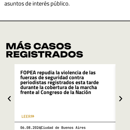
asuntos de interés público.
MÁS CASOS
REGISTRADOS
FOPEA repudia la violencia de las
FOP
fuerzas de seguridad contra
rec
periodistas registrados esta tarde
due
durante la cobertura de la marcha
de 
frente al Congreso de la Nación
pro
de 
LEER
LEE
06.08.2026
Ciudad de Buenos Aires
06.0