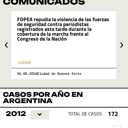
COMUNICADOS
FOPEA repudia la violencia de las fuerzas
FO
de seguridad contra periodistas
re
registrados esta tarde durante la
du
cobertura de la marcha frente al
Ca
Congreso de la Nación
pr
de
LEER
LE
06.08.2026
Ciudad de Buenos Aires
06
CASOS POR AÑO EN
ARGENTINA
172
2012
TOTAL DE CASOS