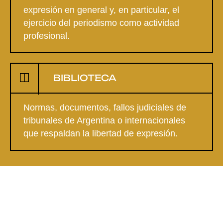
expresión en general y, en particular, el
ejercicio del periodismo como actividad
profesional.
BIBLIOTECA
Normas, documentos, fallos judiciales de
tribunales de Argentina o internacionales
que respaldan la libertad de expresión.
AYUDANOS A REGISTRAR LOS
ATAQUES A LA LIBERTAD DE
EXPRESIÓN.
REPORTÁ UN CASO
.