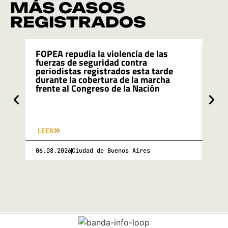
MÁS CASOS
REGISTRADOS
FOPEA repudia la violencia de las
FOP
fuerzas de seguridad contra
rec
periodistas registrados esta tarde
due
durante la cobertura de la marcha
de 
frente al Congreso de la Nación
pro
de 
LEER
LEE
06.08.2026
Ciudad de Buenos Aires
06.0