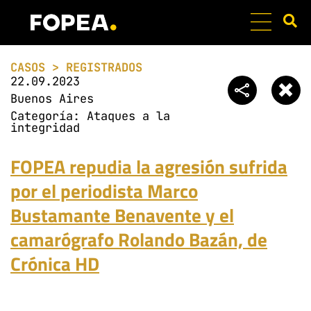
PATRÓN DE CASOS
EQUIPO DE MONIT
PREGUNTAS FRECU
CASOS > REGISTRADOS
22.09.2023
Buenos Aires
Categoría:
Ataques a la
integridad
FOPEA repudia la agresión sufrida
por el periodista Marco
Bustamante Benavente y el
camarógrafo Rolando Bazán, de
Crónica HD