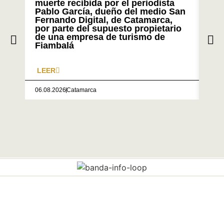
muerte recibida por el periodista
Cám
Pablo García, dueño del medio San
Fernando Digital, de Catamarca,
por parte del supuesto propietario
de una empresa de turismo de
Fiambalá
LEER
LE
06.08.2026
Catamarca
05.0
CONTACTANOS: