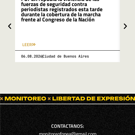
fuerzas de seguridad contra
rec
periodistas registrados esta tarde
due
durante la cobertura de la marcha
de 
frente al Congreso de la Nación
pro
de 
LEER
LEE
06.08.2026
Ciudad de Buenos Aires
06.0
CONTACTANOS:
monitoreofopea@gmail.com